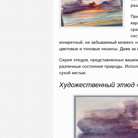
раз
При
кар
сра
сос
конкретный, не забываемый момент, н
цветовые и тоновые нюансы. Даже за 
Серия этюдов, представленных вашем
различные состояния природы. Исполь
сухой кистью.
Художественный этюд «З