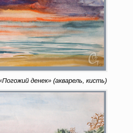
огожий денек» (акварель, кисть)