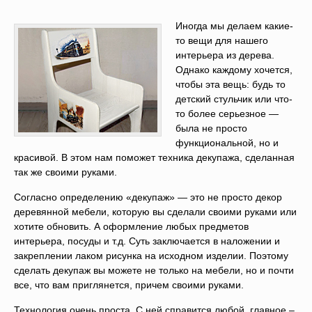
Иногда мы делаем какие-
то вещи для нашего
интерьера из дерева.
Однако каждому хочется,
чтобы эта вещь: будь то
детский стульчик или что-
то более серьезное —
была не просто
функциональной, но и
красивой. В этом нам поможет техника декупажа, сделанная
так же своими руками.
Согласно определению «декупаж» — это не просто декор
деревянной мебели, которую вы сделали своими руками или
хотите обновить. А оформление любых предметов
интерьера, посуды и т.д. Суть заключается в наложении и
закреплении лаком рисунка на исходном изделии. Поэтому
сделать декупаж вы можете не только на мебели, но и почти
все, что вам приглянется, причем своими руками.
Технология очень проста. С ней справится любой, главное –